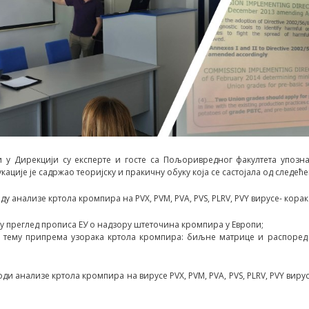
и у Дирекцији су експерте и госте са Пољоривредног факултета упозн
ције је садржао теоријску и пракичну обуку која се састојала од следеће
ду анализе кртола кромпира на PVX, PVM, PVA, PVS, PLRV, PVY вирусе- корак
му преглед прописа ЕУ о надзору штеточина кромпира у Европи;
 тему припрема узорака кртола кромпира: биљне матрице и распоред 
оди анализе кртола кромпира на вирусе PVX, PVM, PVA, PVS, PLRV, PVY виру