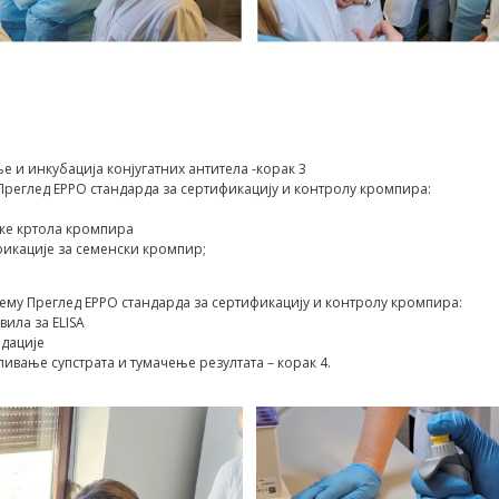
е и инкубација конјугатних антитела -корак 3
Преглед EPPO стандарда за сертификацију и контролу кромпира:
ке кртола кромпира
фикације за семенски кромпир;
ему Преглед EPPO стандарда за сертификацију и контролу кромпира:
вила за ELISA
идације
ливање супстрата и тумачење резултата – корак 4.