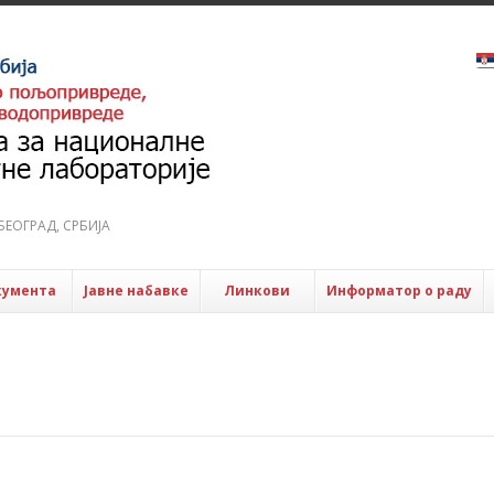
6 БЕОГРАД, СРБИЈА
кумента
Јавне набавке
Линкови
Информатор о раду