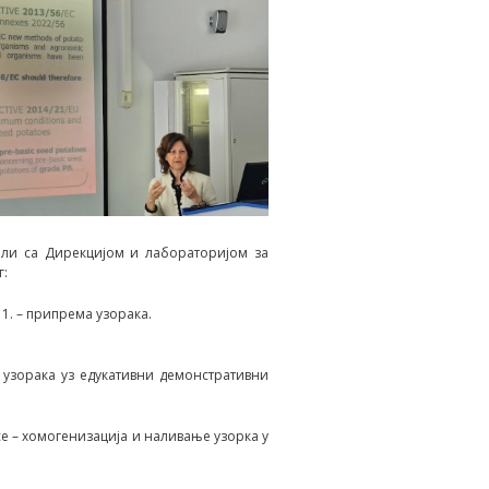
али са Дирекцијом и лабораторијом за
г:
 1. – припрема узорака.
узорака уз едукативни демонстративни
се – хомогенизација и наливање узорка у