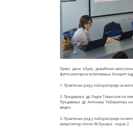
Првог дана обуке, домаћини-запослен
фитосанитарна испитивања. Концепт едука
1. Практичан рад у лабораторији за мето
2. Предавање, др Лауре Томасоли на те
Предавање др Антонија Тиберинија на
видео.
3. Практичан рад у лабораторији на мет
микротитар плоче 96 бунара – корак 2