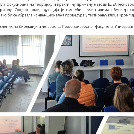
 била фокусирана на теоријску и практичну примену методе ELISA тест-с
ијалу. Сходно томе, едукација је омогућила учесницима обуке да ст
ако би се убрзала конвенционална процедура у тестирању клице кромпи
послених из Дирекцији и четворо са Пољопривредног факултета, Универзит