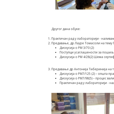
Другог дана обуке:
Практичан рад у лабораторији - наливањ
Предавање, др Лауре Томасоли на тему 
Дискусија о PM 3/70 (2)
Поступци усаглашености за пошиљ
Дискусија о PM 4/28(2) Шема серти
Предавање др Антонија Тиберинија на т
Дискусија о PM7/125 (2) – општа пра
Дискусија о PM7/98(5) – процес вал
Практичан рад у лабораторији - на