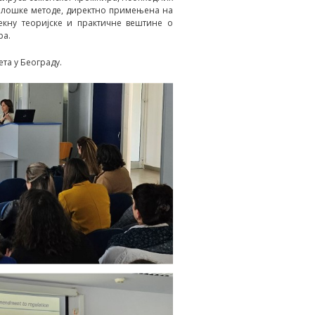
еролошке методе, директно примењена на
екну теоријске и практичне вештине о
ра.
ета у Беoграду.