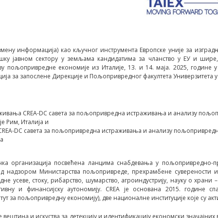
азмену информација) као кључног инструментa Европске уније за изгра
шку јавном сектору у земљама кандидатима за чланство у ЕУ и шире, 
 пољопривредне економије из Италије, 13. и 14. маја. 2025, године 
ација за запослене Дирекције и Пољопривредног факултета Универзитета у
живања CREA-DC савета за пољопривредна истраживања и анализу пољоп
е Рим, Италија и
CREA-DC савета за пољопривредна истраживања и анализу пољопривредн
ја
ачка организација посвећена ланцима снабдевања у пољопривредно-пр
под надзором Министарства пољопривреде, прехрамбене суверености и
не усеве, стоку, рибарство, шумарство, агроиндустрију, науку о храни –
ативну и финансијску аутономију. CREA је основана 2015. године с
ут за пољопривредну економију), две националне институције које су ак
е вештина и искуства за детекцију и идентификацију економски значајни