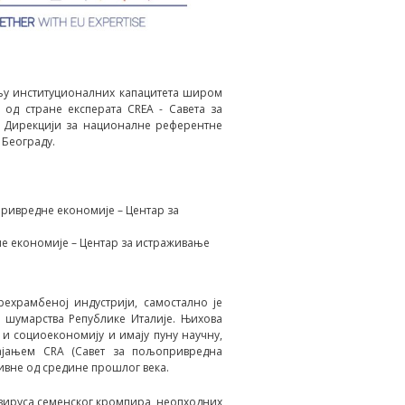
дњу институционалних капацитета широм
од стране експерата CREA - Савета за
у Дирекцији за националне реферeнтне
 Београду.
ривредне економије – Центар за
е економије – Центар за истраживање
ехрамбеној индустрији, самостално је
 шумарства Републике Италије. Њихова
 и социоекономију и имају пуну научну,
пајањем CRA (Савет за пољопривредна
тивне од средине прошлог века.
х вируса семенског кромпира, неопходних