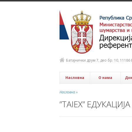
Батајнички друм 7, део бр. 10, 1118
Насловна
О нама
До
Насловна »
”ТAIEX” ЕДУКАЦИЈА