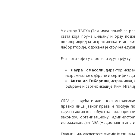
У оквиру TAIEXа (Техничка помоћ за р
света која пружа циљану и брзу подр
пољопривредна истраживања и анализу
лабораторије, одржана је стручна едук
Експерти који су спровели едукацију су:
Лаура Томасоли,
директор истра
истраживање одбране и сертификациј
Антонио Тиберини,
истраживач, 
одбране и сертификације, Рим, Итали
CREA је водећа италијанска истражив
правно лице јавног права и послује 
научна активност обухвата пољопривред
законску, организациону, администр
истраживања) и INEA (Национални инстит
Главни циљ експертске мисије је стицањ