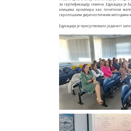
за сертификацију семена. Едукација је
клицама кромпира као почетном матер
серолошким дијагностичким методама к
Едукацији је присуствовало једанест за